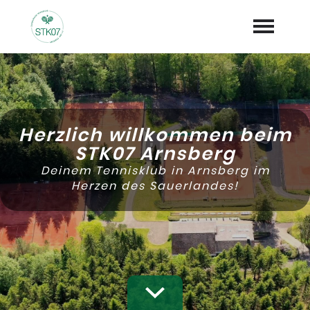
Startseite
News
Herzlich willkommen beim
Vereinskalender
STK07 Arnsberg
Deinem Tennisklub in Arnsberg im
Der Klub
expand_more
Herzen des Sauerlandes!
Mannschaften
Klub Mitglied werden
Team Shop
Sponsoren