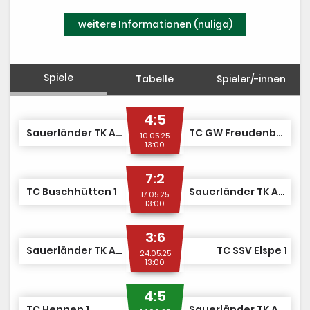
PV-Anlage
weitere Informationen (nuliga)
Spiele
Tabelle
Spieler/-innen
4:5
Sauerländer TK Arnsberg 1907 1
TC GW Freudenberg 1
10.05.25
13:00
7:2
TC Buschhütten 1
Sauerländer TK Arnsberg 1907 1
17.05.25
13:00
3:6
Sauerländer TK Arnsberg 1907 1
TC SSV Elspe 1
24.05.25
13:00
4:5
TC Hennen 1
Sauerländer TK Arnsberg 1907 1