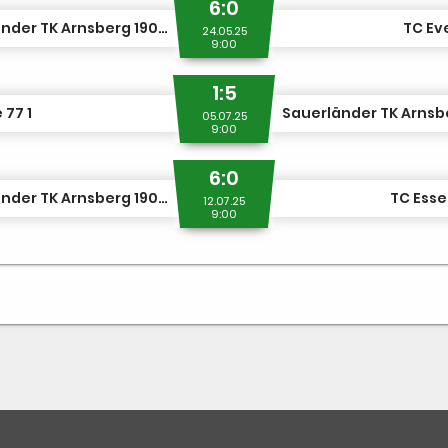
6:0
Sauerländer TK Arnsberg 1907 1
TC Ev
24.05.25
9:00
1:5
 77 1
05.07.25
9:00
6:0
Sauerländer TK Arnsberg 1907 1
TC Essel
12.07.25
9:00