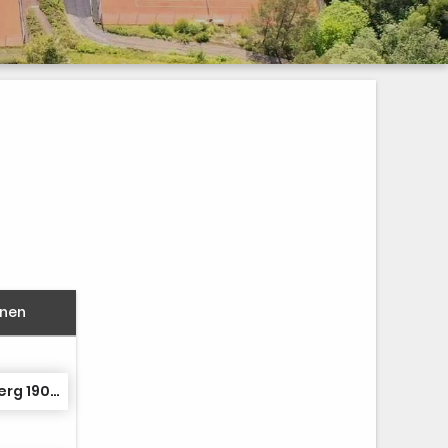
nnen
Sauerländer TK Arnsberg 1907 1