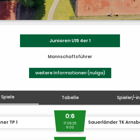
Junioren U15 4er 1
Mannschaftsführer
weitere Informationen (nuliga)
Spiele
Tabelle
Spieler/-i
0:6
ner TP 1
17.05.25
9:00