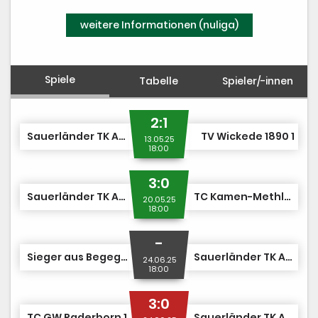
PV-Anlage
weitere Informationen (nuliga)
Spiele
Tabelle
Spieler/-innen
2:1
Sauerländer TK Arnsberg 1907 1
TV Wickede 1890 1
13.05.25
18:00
3:0
Sauerländer TK Arnsberg 1907 1
TC Kamen-Methler 1
20.05.25
18:00
-
Sieger aus Begegnung Nr. 21
Sauerländer TK Arnsberg 1907 1
24.06.25
18:00
3:0
TC GW Paderborn 1
Sauerländer TK Arnsberg 1907 1