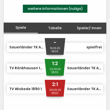
PV-Anlage
weitere Informationen (nuliga)
Spiele
Tabelle
Spieler/-innen
-
Sauerländer TK Arnsberg 1907 1
spielfrei
15.05.25
18:00
1:2
TV Rönkhausen 1892 e.V. TA 1
Sauerländer TK Arnsberg 1907 1
22.05.25
18:00
2:1
TV Wickede 1890 1
Sauerländer TK Arnsberg 1907 1
05.06.25
18:00