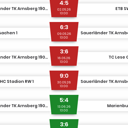
4:5
Sauerländer TK Arnsberg 1907 1
ETB S
02.05.26
13:00
6:3
Aachen 1
09.05.26
13:00
3:6
Sauerländer TK Arnsberg 1907 1
TC Lese 
16.05.26
13:00
9:0
HC Stadion RW 1
30.05.26
13:00
5:4
Sauerländer TK Arnsberg 1907 1
Marienbur
13.06.26
13:00
3:6