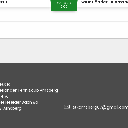
rt 1
27.06.26
9:00
esse:
erländer Tennisklub Arnsberg
 e.V.
Hellefelder Bach 8a
stkarnsberg07@gmail.co
21 Arnsberg