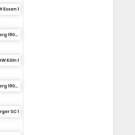
W Essen 1
Sauerländer TK Arnsberg 1907 1
GW Köln 1
Sauerländer TK Arnsberg 1907 1
ger SC 1