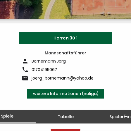
Herren 30 1
Mannschaftsführer
person
Bornemann Jörg
phone
01704195067
email
joerg_bornemann@yahoo.de
weitere Informationen (nuliga)
Spiele
Tabelle
Spieler/-i