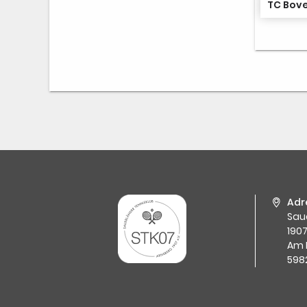
TC Bove
Adr
Sau
1907
Am 
598