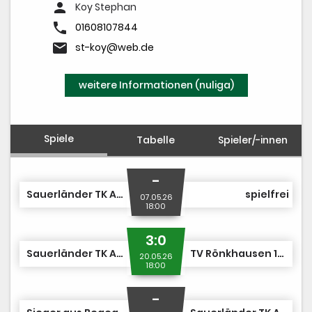
PV-Anlage
person
Koy Stephan
phone
01608107844
email
st-koy@web.de
weitere Informationen (nuliga)
Spiele
Tabelle
Spieler/-innen
-
Sauerländer TK Arnsberg 1907 1
spielfrei
07.05.26
18:00
3:0
Sauerländer TK Arnsberg 1907 1
TV Rönkhausen 1892 e.V. TA 1
20.05.26
18:00
-