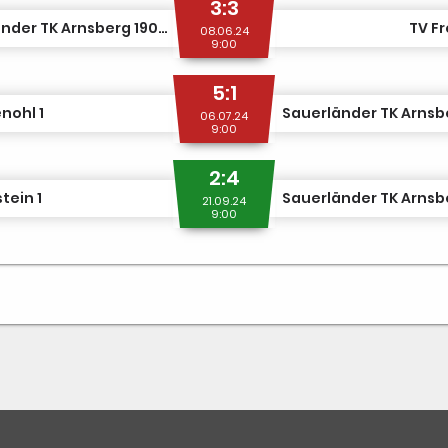
3:3
Sauerländer TK Arnsberg 1907 1
TV Fr
08.06.24
9:00
5:1
enohl 1
06.07.24
9:00
2:4
tein 1
21.09.24
9:00