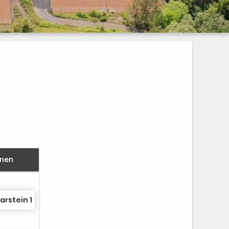
nnen
arstein 1