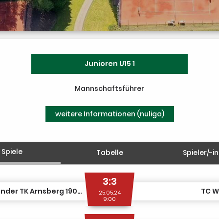
Junioren U15 1
Mannschaftsführer
weitere Informationen (nuliga)
Spiele
Tabelle
Spieler/-i
3:3
Sauerländer TK Arnsberg 1907 1
TC W
25.05.24
9:00